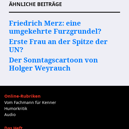
ÄHNLICHE BEITRÄGE
Friedrich Merz: eine
umgekehrte Furzgrundel?
Erste Frau an der Spitze der
UN?
Der Sonntagscartoon von
Holger Weyrauch
Online-Rubriken
Vom Fachmann für Kenner
Humorkritik
Audio
Das Heft