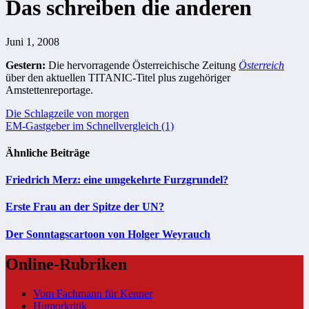
Das schreiben die anderen
Juni 1, 2008
Gestern:
Die hervorragende Österreichische Zeitung
Österreich
über den aktuellen
TITANIC-Titel
plus zugehöriger
Amstettenreportage.
Beitragsnavigation
Die Schlagzeile von morgen
EM-Gastgeber im Schnellvergleich (1)
Ähnliche Beiträge
Friedrich Merz: eine umgekehrte Furzgrundel?
Erste Frau an der Spitze der UN?
Der Sonntagscartoon von Holger Weyrauch
Online-Rubriken
Vom Fachmann für Kenner
Humorkritik