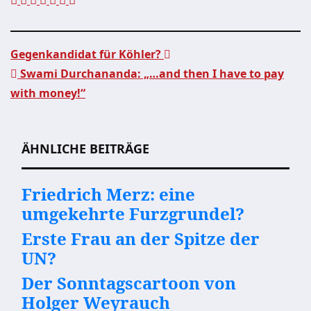
Gegenkandidat für Köhler?
Swami Durchananda: „…and then I have to pay
Beitragsnavigation
with money!“
ÄHNLICHE BEITRÄGE
Friedrich Merz: eine
umgekehrte Furzgrundel?
Erste Frau an der Spitze der
UN?
Der Sonntagscartoon von
Holger Weyrauch