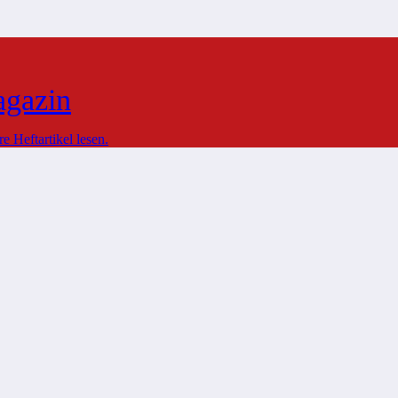
agazin
 Heftartikel lesen.