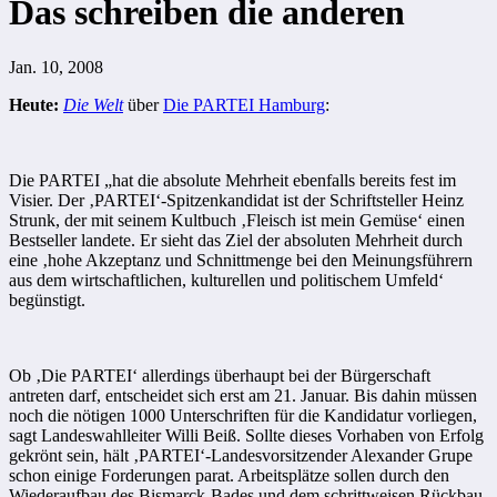
Das schreiben die anderen
Jan. 10, 2008
Heute:
Die Welt
über
Die PARTEI Hamburg
:
Die PARTEI „hat die absolute Mehrheit ebenfalls bereits fest im
Visier. Der ‚PARTEI‘-Spitzenkandidat ist der Schriftsteller Heinz
Strunk, der mit seinem Kultbuch ‚Fleisch ist mein Gemüse‘ einen
Bestseller landete. Er sieht das Ziel der absoluten Mehrheit durch
eine ‚hohe Akzeptanz und Schnittmenge bei den Meinungsführern
aus dem wirtschaftlichen, kulturellen und politischem Umfeld‘
begünstigt.
Ob ‚Die PARTEI‘ allerdings überhaupt bei der Bürgerschaft
antreten darf, entscheidet sich erst am 21. Januar. Bis dahin müssen
noch die nötigen 1000 Unterschriften für die Kandidatur vorliegen,
sagt Landeswahlleiter Willi Beiß. Sollte dieses Vorhaben von Erfolg
gekrönt sein, hält ‚PARTEI‘-Landesvorsitzender Alexander Grupe
schon einige Forderungen parat. Arbeitsplätze sollen durch den
Wiederaufbau des Bismarck-Bades und dem schrittweisen Rückbau