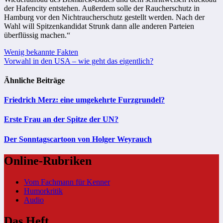
der Hafencity entstehen. Außerdem solle der Raucherschutz in
Hamburg vor den Nichtraucherschutz gestellt werden. Nach der
Wahl will Spitzenkandidat Strunk dann alle anderen Parteien
überflüssig machen.“
Beitragsnavigation
Wenig bekannte Fakten
Vorwahl in den USA – wie geht das eigentlich?
Ähnliche Beiträge
Friedrich Merz: eine umgekehrte Furzgrundel?
Erste Frau an der Spitze der UN?
Der Sonntagscartoon von Holger Weyrauch
Online-Rubriken
Vom Fachmann für Kenner
Humorkritik
Audio
Das Heft