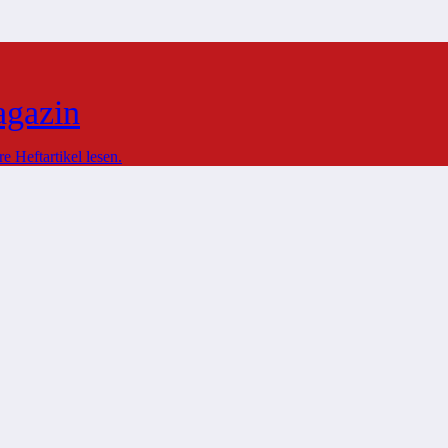
agazin
 Heftartikel lesen.