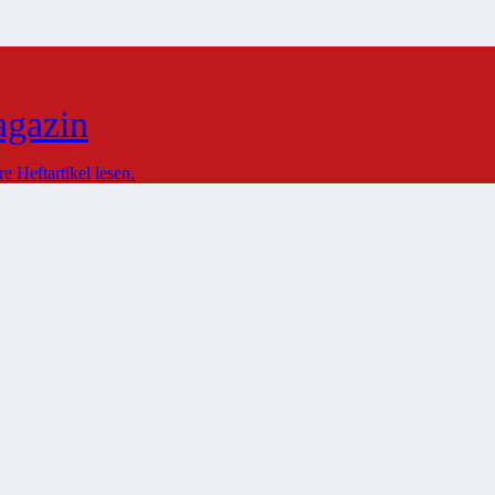
agazin
 Heftartikel lesen.