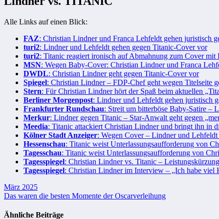
Lindner vs. TITANIC
Alle Links auf einen Blick:
FAZ
: Christian Lindner und Franca Lehfeldt gehen juristisch g
turi2
: Lindner und Lehfeldt gehen gegen Titanic-Cover vor
turi2
: Titanic reagiert ironisch auf Abmahnung zum Cover mit
MSN
: Wegen Baby-Cover: Christian Lindner und Franca Lehfel
DWDL
: Christian Lindner geht gegen Titanic-Cover vor
Spiegel
: Christian Lindner – FDP-Chef geht wegen Titelseite 
Stern
: Für Christian Lindner hört der Spaß beim aktuellen „Tita
Berliner Morgenpost
: Lindner und Lehfeldt gehen juristisch 
Frankfurter Rundschau
: Streit um bitterböse Baby-Satire – L
Merkur
: Lindner gegen Titanic – Star-Anwalt geht gegen „m
Meedia
: Titanic attackiert Christian Lindner und bringt ihn in 
Kölner Stadt Anzeiger
: Wegen Cover – Lindner und Lehfeldt 
Hessenschau
: Titanic weist Unterlassungsaufforderung von Ch
Tagesschau
: Titanic weist Unterlassungsaufforderung von Chr
Tagesspiegel
: Christian Lindner vs. Titanic – Leistungskürzung
Tagesspiegel
: Christian Lindner im Interview – „Ich habe vie
Beitragsnavigation
März 2025
Das waren die besten Momente der Oscarverleihung
Ähnliche Beiträge