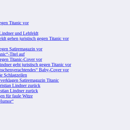
egen Titanic vor
 Lindner und Lehfeldt
dt gehen juristisch gegen Titanic vor
gegen Satiremagazin vor
nic“-Titel auf
gegen Titanic-Cover vor
indner geht juristisch gegen Titanic vor
enschenverachtendes“ Baby-Cover vor
die Schlagzeilen
verklagen Satiremagazin Titanic
ristian Lindner zurück
istian Lindner zurück
en für faule Witze
l Humor“