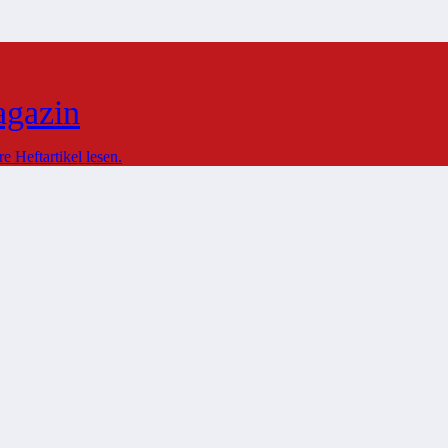
agazin
 Heftartikel lesen.