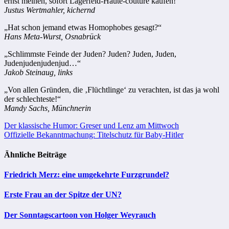
ernst meinen, sofort Lagerfeld-Haute-couture kaufen!“
Justus Wertmahler, kichernd
„Hat schon jemand etwas Homophobes gesagt?“
Hans Meta-Wurst, Osnabrück
„Schlimmste Feinde der Juden? Juden? Juden, Juden,
Judenjudenjudenjud…“
Jakob Steinaug, links
„Von allen Gründen, die ‚Flüchtlinge‘ zu verachten, ist das ja wohl
der schlechteste!“
Mandy Sachs, Münchnerin
Beitragsnavigation
Der klassische Humor: Greser und Lenz am Mittwoch
Offizielle Bekanntmachung: Titelschutz für Baby-Hitler
Ähnliche Beiträge
Friedrich Merz: eine umgekehrte Furzgrundel?
Erste Frau an der Spitze der UN?
Der Sonntagscartoon von Holger Weyrauch