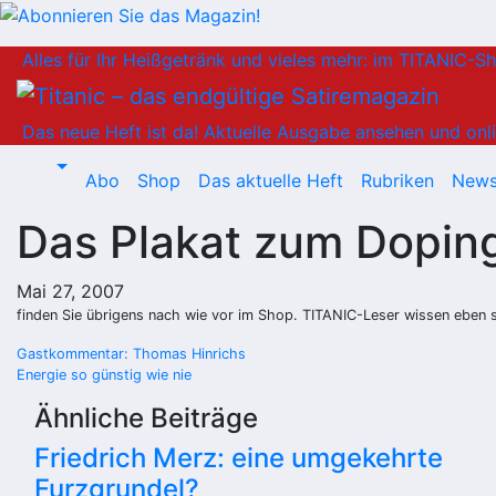
Zum
Alles für Ihr Heißgetränk und vieles mehr: im TITANIC-S
Inhalt
springen
Das neue Heft ist da!
Aktuelle Ausgabe ansehen und onli
Abo
Shop
Das aktuelle Heft
Rubriken
News
Das Plakat zum Dopin
Mai 27, 2007
finden Sie übrigens nach wie vor
im Shop
. TITANIC-Leser wissen eben 
Beitragsnavigation
Gastkommentar: Thomas Hinrichs
Energie so günstig wie nie
Ähnliche Beiträge
Friedrich Merz: eine umgekehrte
Furzgrundel?