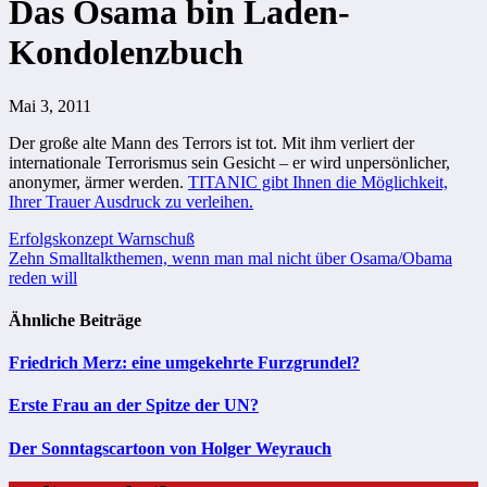
Das Osama bin Laden-
Kondolenzbuch
Mai 3, 2011
Der große alte Mann des Terrors ist tot. Mit ihm verliert der
internationale Terrorismus sein Gesicht – er wird unpersönlicher,
anonymer, ärmer werden.
TITANIC gibt Ihnen die Möglichkeit,
Ihrer Trauer Ausdruck zu verleihen.
Beitragsnavigation
Erfolgskonzept Warnschuß
Zehn Smalltalkthemen, wenn man mal nicht über Osama/Obama
reden will
Ähnliche Beiträge
Friedrich Merz: eine umgekehrte Furzgrundel?
Erste Frau an der Spitze der UN?
Der Sonntagscartoon von Holger Weyrauch