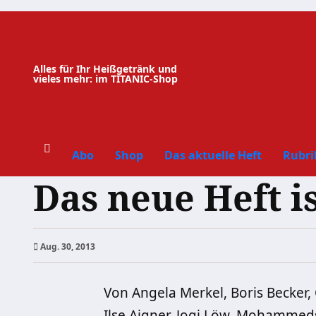
Zum
Inhalt
springen
Alles für Ihr Heißgetränk und
vieles mehr: im TITANIC-Shop
Abo
Shop
Das aktuelle Heft
Rubri
Das neue Heft is
Aug. 30, 2013
Von Angela Merkel, Boris Becker,
Ilse Aigner, Jogi Löw, Mohammeds