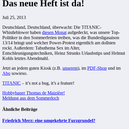
Das neue Heft ist da!
Juli 25, 2013
Deutschland, Deutschland, überwacht: Die TITANIC-
Whistleblower haben
diesen Monat
aufgedeckt, was unsere Top-
Politiker in den Sommerferien treiben, was die Bundesligasaison
13/14 bringt und welcher Power-Protest eigentlich am dollsten
rockt. Außerdem: Tabuthema Sex im Alter,
Entschleunigungstechniken, Heinz Strunks Urlaubstips und Helmut
Kohls letztes Abendmahl.
Jetzt an jedem guten Kiosk (z.B.
unserem
), im
PDF-Shop
und im
Abo
sowieso.
TITANIC
– it’s not a bug, it’s a feature!
Beitragsnavigation
Hobbybauer Thomas de Maizière!
Meldung aus dem Sommerloch
Ähnliche Beiträge
Friedrich Merz: eine umgekehrte Furzgrundel?