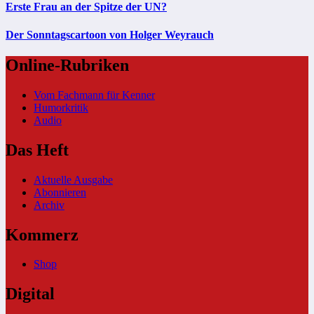
Erste Frau an der Spitze der UN?
Der Sonntagscartoon von Holger Weyrauch
Online-Rubriken
Vom Fachmann für Kenner
Humorkritik
Audio
Das Heft
Aktuelle Ausgabe
Abonnieren
Archiv
Kommerz
Shop
Digital