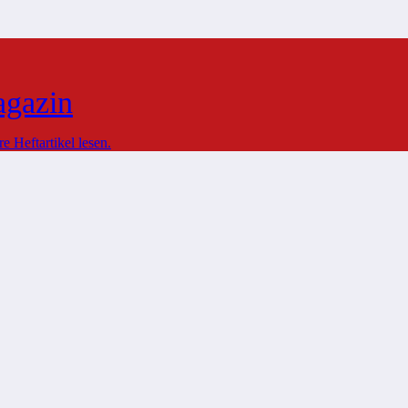
agazin
 Heftartikel lesen.