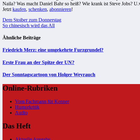
Naila? Was macht Daniel Bahr so heiß? Wie krank ist Steve Jobs? U.
Jetzt
kaufen
,
schenken
,
abonnieren
!
Beitragsnavigation
Dem Stoiber zum Donnerstag
So chinesisch wird das All
Ähnliche Beiträge
Friedrich Merz: eine umgekehrte Furzgrundel?
Erste Frau an der Spitze der UN?
Der Sonntagscartoon von Holger Weyrauch
Online-Rubriken
Vom Fachmann für Kenner
Humorkritik
Audio
Das Heft
Aktuelle Ausgabe