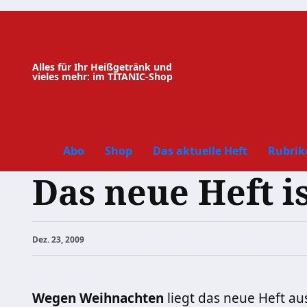
Zum
Inhalt
springen
Alles für Ihr Heißgetränk und
vieles mehr: im TITANIC-Shop
Abo
Shop
Das aktuelle Heft
Rubrik
Das neue Heft is
Dez. 23, 2009
Wegen Weihnachten
liegt das neue Heft a