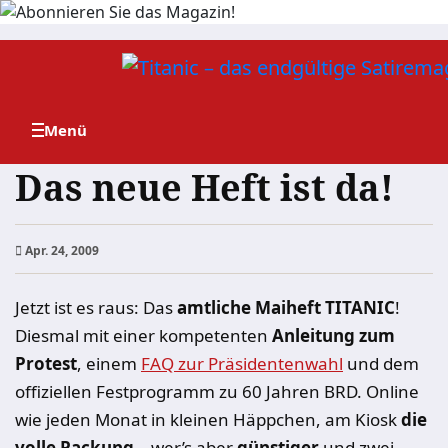
Zum
Inhalt
springen
Das neue Heft ist da!
Apr. 24, 2009
Jetzt ist es raus: Das
amtliche Maiheft TITANIC
!
Diesmal mit einer kompetenten
Anleitung zum
Protest
, einem
FAQ zur Präsidentenwahl
und dem
offiziellen Festprogramm zu 60 Jahren BRD. Online
wie jeden Monat in kleinen Häppchen, am Kiosk
die
volle Packung
– wer’s aber
günstiger
und zwei