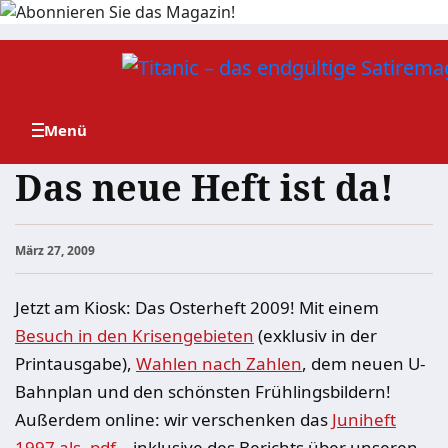
Zum
Inhalt
springen
Das neue Heft ist da!
März 27, 2009
Jetzt am Kiosk: Das Osterheft 2009! Mit einem
Besuch in den Krisengebieten
(exklusiv in der
Printausgabe),
Wahlen nach Zahlen
, dem neuen U-
Bahnplan und den schönsten Frühlingsbildern!
Außerdem online: wir verschenken das
Juniheft
1997 als .pdf
– inklusive des Berichts über unseren