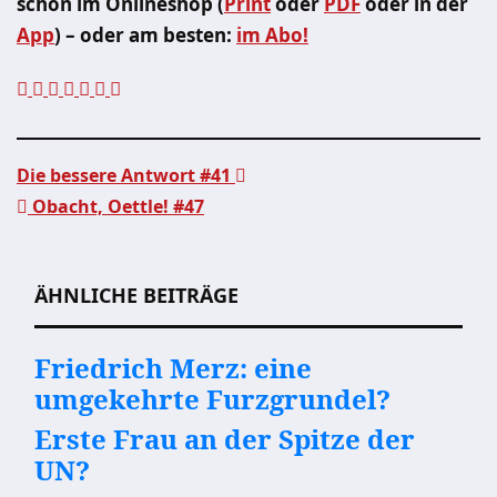
schon im Onlineshop (
Print
oder
PDF
oder in der
App
) – oder am besten:
im Abo!
Die bessere Antwort #41
Obacht, Oettle! #47
Beitragsnavigation
ÄHNLICHE BEITRÄGE
Friedrich Merz: eine
umgekehrte Furzgrundel?
Erste Frau an der Spitze der
UN?