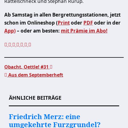
Rattelschneck und Stephan Rürup.
Ab Samstag in allen Bergrettungsstationen, jetzt
schon im Onlineshop (
Print
oder
PDF
oder in der
App)
– oder am besten:
mit Prämie im Abo!
Obacht, Oettle! #31
Aus dem Septemberheft
Beitragsnavigation
ÄHNLICHE BEITRÄGE
Friedrich Merz: eine
umgekehrte Furzgrundel?