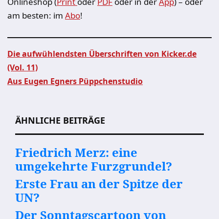
Onlineshop (
Print
oder
PDF
oder in der
App
) – oder
am besten: im
Abo
!
Die aufwühlendsten Überschriften von Kicker.de
(Vol. 11)
Beitragsnavigation
Aus Eugen Egners Püppchenstudio
ÄHNLICHE BEITRÄGE
Friedrich Merz: eine
umgekehrte Furzgrundel?
Erste Frau an der Spitze der
UN?
Der Sonntagscartoon von