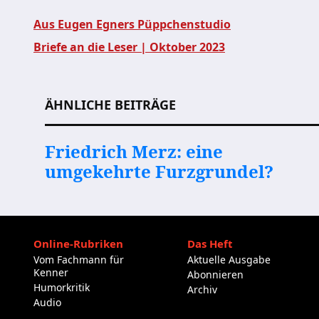
Aus Eugen Egners Püppchenstudio
Briefe an die Leser | Oktober 2023
Beitragsnavigation
ÄHNLICHE BEITRÄGE
Friedrich Merz: eine
umgekehrte Furzgrundel?
Online-Rubriken
Das Heft
Vom Fachmann für
Aktuelle Ausgabe
Kenner
Abonnieren
Humorkritik
Archiv
Audio