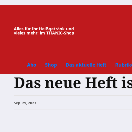
Zum
Inhalt
springen
Alles für Ihr Heißgetränk und
vieles mehr: im TITANIC-Shop
Abo
Shop
Das aktuelle Heft
Rubrik
Das neue Heft is
Sep. 29, 2023