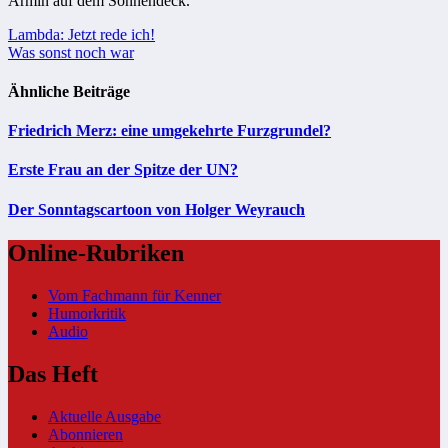
Armin auf dem Sonnendeck.
Beitragsnavigation
Lambda: Jetzt rede ich!
Was sonst noch war
Ähnliche Beiträge
Friedrich Merz: eine umgekehrte Furzgrundel?
Erste Frau an der Spitze der UN?
Der Sonntagscartoon von Holger Weyrauch
Online-Rubriken
Vom Fachmann für Kenner
Humorkritik
Audio
Das Heft
Aktuelle Ausgabe
Abonnieren