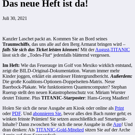
Das neue Heft ist da!
Juli 30, 2021
Kanzler Laschet packt an. Kommen Sie an Bord seines
Traumschiffs
, das uns alle auf den Berg Armarat bringen wird –
falls Sie sich das Ticket leisten können!
Mit der
August-TITANIC
lässt sich die „Todes-Flut“ jedenfalls blätternd vergessen.
Im Heft:
Wie das Feuerauge im Golf von Mexiko wirklich entstand,
zeigt die BILD-Original-Dokumentation. Warum immer mehr
Kinder joggen, erklärt ein atemloser Hintergrundbericht.
Außerdem:
Die große Koalitions-Optionen-Doppelseiten-Matrix. Neue
Baerbock-Plakate. Wie funktionieren Quantencomputer? Stephan
Ruerup stellt den neuen Katastrophenschutz vor. Miriam Wurster
deutet Träume. Plus
TITANIC-Starposter
: Hans-Georg Maaßen!
Holen Sie sich die neue Ausgabe am Kiosk oder online als
Print
oder
PDF
. Und
abonnieren Sie
, bevor alles den Bach runter geht; es
winken feinste Prämien! Sie setzen ausschließlich auf Smartgerät-
Inhalte? Dann zwoschen Sie sich die neue Ausgabe in die
App
! Und
dran denken: Als
TITANIC-Gold-Mitglied
sitzen Sie auf der Arche