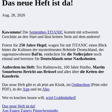
Das neue Heft ist da!
Aug. 28, 2020
Kawumms!
Die
September-TITANIC
kommt mit schwerem
Geschütz an den Start und lässt keinen Stein auf dem anderen!
Feiern Sie
250 Jahre Hegel
, wagen Sie mit TITANIC einen Blick
hinter die Kulissen der mysteriösesten Behörde Deutschland, der
sagenumwobenen
BaFin
, entdecken Sie
die Nullerjahre
noch
einmal und bereisen Sie
Deutschlands neue Nazikolonien
.
Außerdem im Heft:
Tex Rubinowitz, 100 Jahre Haribo,
Martin
Sonneborns Bericht aus Brüssel
und alles über
die Ketten der
Kanzlerin
.
Das neue Heft gibt es ab jetzt am Kiosk, im
Onlineshop
(Print oder
PDF), in der
App
und im
Abo
.
Wer es krachen lassen will,
wird Goldmitglied!
Beitragsnavigation
Das neue Heft ist da!
Aus Eugen Egners Püppchenstudio