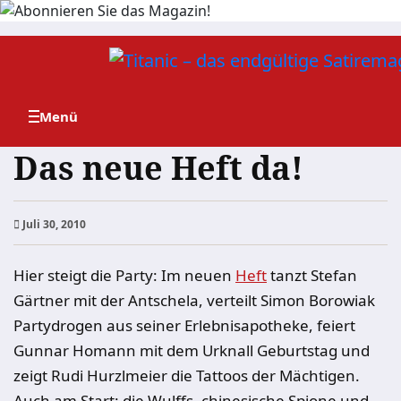
Zum
Inhalt
springen
Das neue Heft da!
Juli 30, 2010
Hier steigt die Party: Im neuen
Heft
tanzt Stefan
Gärtner mit der Antschela, verteilt Simon Borowiak
Partydrogen aus seiner Erlebnisapotheke, feiert
Gunnar Homann mit dem Urknall Geburtstag und
zeigt Rudi Hurzlmeier die Tattoos der Mächtigen.
Auch am Start: die Wulffs, chinesische Spione und