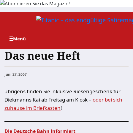
Zum
Inhalt
springen
Das neue Heft
Juni 27, 2007
übrigens finden Sie inklusive Riesengeschenk für
Diekmanns Kai ab Freitag am Kiosk –
oder bei sich
zuhause im Briefkasten
!
Die Deutsche Bahn informiert