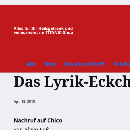
Zum
Inhalt
springen
Alles für Ihr Heißgetränk und
vieles mehr: im TITANIC-Shop
Abo
Shop
Das aktuelle Heft
Rubrik
Das Lyrik-Eckc
Apr. 18, 2018
Nachruf auf Chico
von Philip Saß