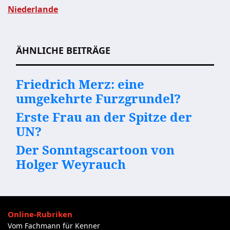
Beitragsnavigation
Niederlande
ÄHNLICHE BEITRÄGE
Friedrich Merz: eine
umgekehrte Furzgrundel?
Erste Frau an der Spitze der
UN?
Der Sonntagscartoon von
Holger Weyrauch
Online-Rubriken
Vom Fachmann für Kenner