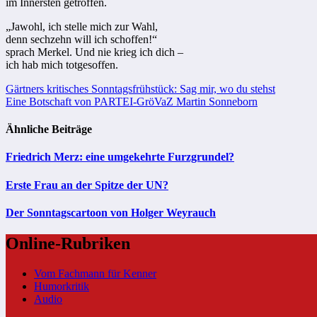
im Innersten getroffen.
„Jawohl, ich stelle mich zur Wahl,
denn sechzehn will ich schoffen!“
sprach Merkel. Und nie krieg ich dich –
ich hab mich totgesoffen.
Beitragsnavigation
Gärtners kritisches Sonntagsfrühstück: Sag mir, wo du stehst
Eine Botschaft von PARTEI-GröVaZ Martin Sonneborn
Ähnliche Beiträge
Friedrich Merz: eine umgekehrte Furzgrundel?
Erste Frau an der Spitze der UN?
Der Sonntagscartoon von Holger Weyrauch
Online-Rubriken
Vom Fachmann für Kenner
Humorkritik
Audio