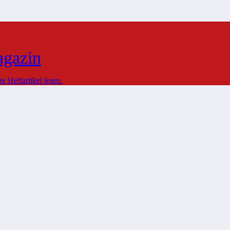
agazin
 Heftartikel lesen.