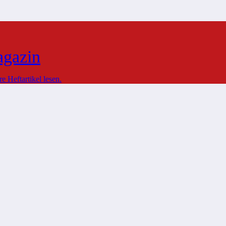
agazin
 Heftartikel lesen.