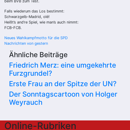
beim BVB zum Test.
Falls wiederum das Los bestimmt:
Schwarzgelb-Madrid, olé!
Heißt’s and’re Spiel, wie man’s auch nimmt:
FCB-FCB.
Beitragsnavigation
Neues Wahlkampfmotto für die SPD
Nachrichten von gestern
Ähnliche Beiträge
Friedrich Merz: eine umgekehrte
Furzgrundel?
Erste Frau an der Spitze der UN?
Der Sonntagscartoon von Holger
Weyrauch
Online-Rubriken