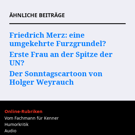
ÄHNLICHE BEITRÄGE
Friedrich Merz: eine
umgekehrte Furzgrundel?
Erste Frau an der Spitze der
UN?
Der Sonntagscartoon von
Holger Weyrauch
Online-Rubriken
Vom Fachmann für Kenner
Humorkritik
Audio