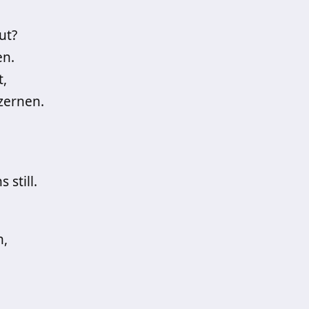
ut?
en.
t,
zernen.
 still.
n,