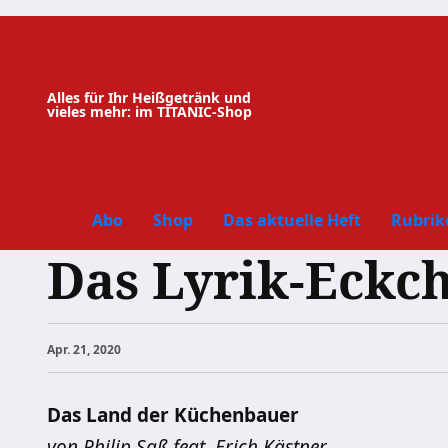
Zum
Inhalt
springen
Alles für Ihr Heißgetränk und
vieles mehr: im TITANIC-Shop
Abo
Shop
Das aktuelle Heft
Rubrik
Das Lyrik-Eckc
Apr. 21, 2020
Das Land der Küchenbauer
von Philip Saß feat. Erich Kästner