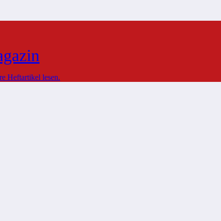
agazin
 Heftartikel lesen.