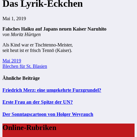
Das Lyrik-Eckchen
Mai 1, 2019
Falsches Haiku auf Japans neuen Kaiser Naruhito
von Moritz Hürtgen
Als Kind war er Tischtenno-Meister,
seit heut ist er frisch Tennō (Kaiser).
Beitragsnavigation
Mai 2019
Blechen für St. Blasien
Ähnliche Beiträge
Friedrich Merz: eine umgekehrte Furzgrundel?
Erste Frau an der Spitze der UN?
Der Sonntagscartoon von Holger Weyrauch
Online-Rubriken