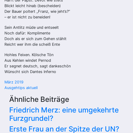
Harrt der Papst. Devot wie stets
Blickt leicht hinab (bescheiden)
Der Bauer poltert „Franz, wie jeht’s?“
– er ist nicht zu beneiden!
Sein Antlitz müde und entseelt
Noch dafür: Komplimente
Doch als er sich zum Gehen stählt
Reicht wer ihm die scheiß Ente
Hohles Feixen. Kölsche Tön
Aus Kehlen windet Pernod
Er segnet deutsch, sagt dankeschön
Wünscht sich Dantes Inferno
Beitragsnavigation
März 2019
Ausgehtips aktuell
Ähnliche Beiträge
Friedrich Merz: eine umgekehrte
Furzgrundel?
Erste Frau an der Spitze der UN?