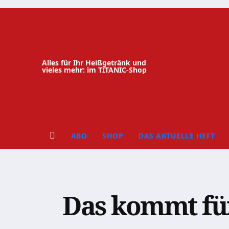
Zum
Inhalt
springen
Alles für Ihr Heißgetränk und
vieles mehr: im TITANIC-Shop
ABO
SHOP
DAS AKTUELLE HEFT
Das kommt für