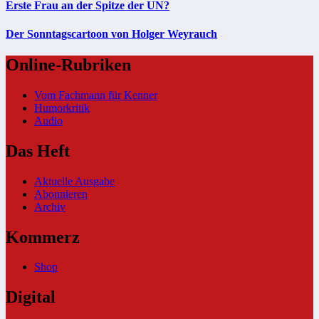
Erste Frau an der Spitze der UN?
Der Sonntagscartoon von Holger Weyrauch
Online-Rubriken
Vom Fachmann für Kenner
Humorkritik
Audio
Das Heft
Aktuelle Ausgabe
Abonnieren
Archiv
Kommerz
Shop
Digital