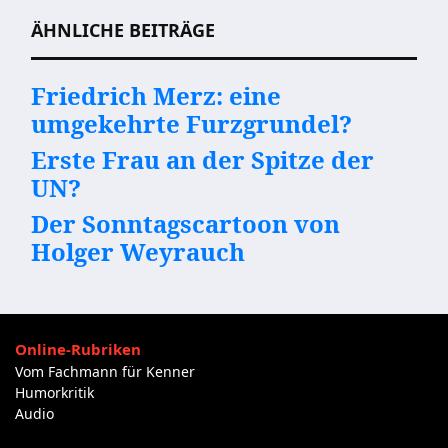
ÄHNLICHE BEITRÄGE
Friedrich Merz: eine
umgekehrte Furzgrundel?
Erste Frau an der Spitze der
UN?
Der Sonntagscartoon von
Holger Weyrauch
Online-Rubriken
Vom Fachmann für Kenner
Humorkritik
Audio