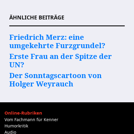
Beitragsnavigation
ÄHNLICHE BEITRÄGE
Friedrich Merz: eine
umgekehrte Furzgrundel?
Erste Frau an der Spitze der
UN?
Der Sonntagscartoon von
Holger Weyrauch
Online-Rubriken
Vom Fachmann für Kenner
Humorkritik
Audio