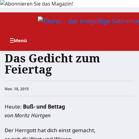
Zum
Inhalt
springen
Das Gedicht zum
Feiertag
Nov. 18, 2015
Heute:
Buß- und Bettag
von Moritz Hürtgen
Der Herrgott hat dich einst gemacht,
er gab dir Wort und Wissen.