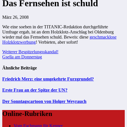
Das Fernsehen ist schuld
März 26, 2008
Wie eine soeben in der TITANIC-Redaktion durchgeführte
Umfrage ergab, ist an dem Holzklotz-Anschlag bei Oldenburg
wieder mal das Fernsehen schuld. Beweis: diese
geschmacklose
Holzklotzwerbung
! Verbieten, aber sofort!
Beitragsnavigation
Weiterer Bespitzelungsskandal!
Gsella am Donnerstag
Ähnliche Beiträge
Friedrich Merz: eine umgekehrte Furzgrundel?
Erste Frau an der Spitze der UN?
Der Sonntagscartoon von Holger Weyrauch
Online-Rubriken
Vom Fachmann für Kenner