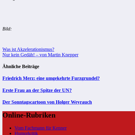
Bild:
Beitragsnavigation
Was ist Akzelerationismus?
Nur kein Gedäh! – von Martin Knepper
Ähnliche Beiträge
Friedrich Merz: eine umgekehrte Furzgrundel?
Erste Frau an der Spitze der UN?
Der Sonntagscartoon von Holger Weyrauch
Online-Rubriken
Vom Fachmann für Kenner
Humorkritik