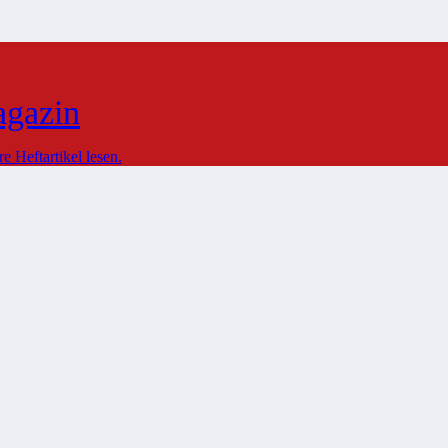
agazin
 Heftartikel lesen.