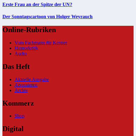
Erste Frau an der Spitze der UN?
Der Sonntagscartoon von Holger Weyrauch
Online-Rubriken
Vom Fachmann für Kenner
Humorkritik
Audio
Das Heft
Aktuelle Ausgabe
Abonnieren
Archiv
Kommerz
Shop
Digital