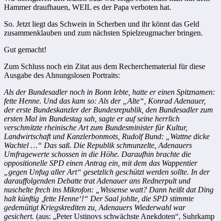
Hammer draufhauen, WEIL es der Papa verboten hat.
So. Jetzt liegt das Schwein in Scherben und ihr könnt das Geld
zusammenklauben und zum nächsten Spielzeugmacher bringen.
Gut gemacht!
Zum Schluss noch ein Zitat aus dem Recherchematerial für diese
Ausgabe des Ahnungslosen Portraits:
Als der Bundesadler noch in Bonn lebte, hatte er einen Spitznamen:
fette Henne. Und das kam so: Als der „Alte“, Konrad Adenauer,
der erste Bundeskanzler der Bundesrepublik, den Bundesadler zum
ersten Mal im Bundestag sah, sagte er auf seine herrlich
verschmitzte rheinische Art zum Bundesminister für Kultur,
Landwirtschaft und Kanzlerbonmots, Rudolf Bund: „Wattne dicke
Wachtel …“ Das saß. Die Republik schmunzelte, Adenauers
Umfragewerte schossen in die Höhe. Daraufhin brachte die
oppositionelle SPD einen Antrag ein, mit dem das Wappentier
„gegen Unfug aller Art“ gesetzlich geschützt werden sollte. In der
darauffolgenden Debatte trat Adenauer ans Rednerpult und
nuschelte frech ins Mikrofon: „Wissense watt? Dann heißt dat Ding
halt künftig ‚fette Henne‘!“ Der Saal johlte, die SPD stimmte
gedemütigt Kriegskrediten zu, Adenauers Wiederwahl war
gesichert.
(aus: „Peter Ustinovs schwächste Anekdoten“, Suhrkamp