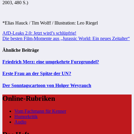
2003, 480 S.)
*Elias Hauck / Tim Wolff / Illustration: Leo Riegel
Beitragsnavigation
AfD-Leaks 2.0: Jetzt wird’s schlüpfrig!
Die besten Film-Momente aus „Jurassic World: Ein neues Zeitalter“
Ähnliche Beiträge
Friedrich Merz: eine umgekehrte Furzgrundel?
Erste Frau an der Spitze der UN?
Der Sonntagscartoon von Holger Weyrauch
Online-Rubriken
Vom Fachmann für Kenner
Humorkritik
Audio