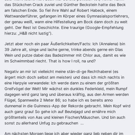
das Stückchen Crack zuviel und Günther Beckstein hatte das Beck
am falschen Ende. So fiel ihre Wahl auf Robert Habeck, einem
Wattwanderführer, gefangen im Körper eines Gymnasialsportlehrers,
der genau weiß, wann eine Hilfestellung am Bock dann doch zu weit
geht. Der Rest ist Geschichte. Eine traurige (Google-Empfehlung
hierzu: „H&B nicht lustig“).
Jetzt aber noch ein paar Äußerlichkeiten/Facts: Ich (Annalena) bin
39 Jahre alt, singe und lache gerne, trinke abends gerne ein Glas
Wein und putze dabei das Badezimmer mit Chlor aus, damit es wie
im Schwimmbad riecht. That is how I roll, na und?
Negativ an mir ist vielleicht meine stän-di-ge Rechthaberei (es
ärgert mich doch selbst am meisten) und dass ich mich nachts in
eine Harpyie verwandele: Ich werde dann zu einem der größten
Greifvögel der Welt! Mir wächst ein dunkles Federkleid, mein Rumpf
dagegen wird ganz lang und überaus kräftig, aus den Armen werden
Flügel, Spannweite 2 Meter 86; so habe ich es bereits anno
dunnemal in die Guinness-App der Rekorde gebracht. Mein Kopf wird
auch ganz grau! So gehe ich auf Beutejagd und ernähre mich
größtenteils von Aas und kleinen Fischen/Mäuschen. Und bin auch
sonst zu allerhand Unfug zu gebrauchen …
Am nächsten Morgen liege ich aber wieder ganz lieb neben dir im