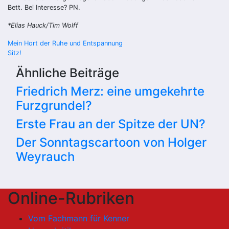
Bett. Bei Interesse? PN.
*Elias Hauck/Tim Wolff
Beitragsnavigation
Mein Hort der Ruhe und Entspannung
Sitz!
Ähnliche Beiträge
Friedrich Merz: eine umgekehrte
Furzgrundel?
Erste Frau an der Spitze der UN?
Der Sonntagscartoon von Holger
Weyrauch
Online-Rubriken
Vom Fachmann für Kenner