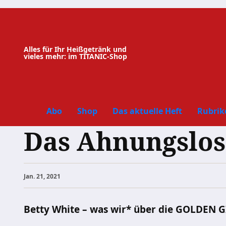
Zum
Inhalt
springen
Alles für Ihr Heißgetränk und
vieles mehr: im TITANIC-Shop
Abo
Shop
Das aktuelle Heft
Rubrik
Das Ahnungslose
Jan. 21, 2021
Betty White – was wir* über die GOLDEN G