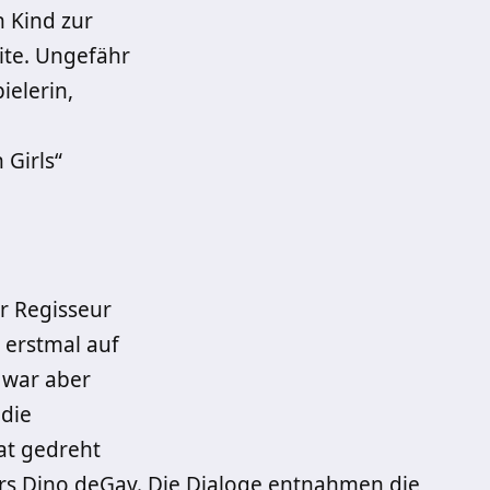
 Kind zur
ite. Ungefähr
ielerin,
 Girls“
er Regisseur
 erstmal auf
 war aber
 die
at gedreht
s Dino deGay. Die Dialoge entnahmen die