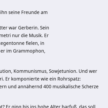
 ihn seine Freunde am
ter war Gerberin. Sein
metri nur die Musik. Er
 Regentonne fielen, in
oder im Grammophon,
volution, Kommunismus, Sowjetunion. Und wer
i. Er komponierte wie ein Rohrspatz:
ern und annähernd 400 musikalische Scherze
t? Er ging bis ins hohe Alter barfuß, das soll