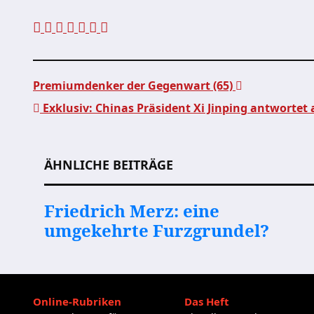
Premiumdenker der Gegenwart (65)
Exklusiv: Chinas Präsident Xi Jinping antwortet 
Beitragsnavigation
ÄHNLICHE BEITRÄGE
Friedrich Merz: eine
umgekehrte Furzgrundel?
Online-Rubriken
Das Heft