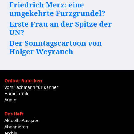
Friedrich Merz: eine
umgekehrte Furzgrundel?
Erste Frau an der Spitze der
UN?
Der Sonntagscartoon von
Holger Weyrauch
Online-Rubriken
Vom Fachmann für Kenner
Humorkritik
Audio
Das Heft
Aktuelle Ausgabe
Abonnieren
Archiv