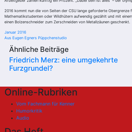
Arbeitgeber zahlen künftig ein Prozent. „Dabei sein ist alles“ – der olym
2016 kommt nun die von Seiten der CSU lange geforderte Obergrenze für
Mathematikstudenten oder Wildhütern aufwendig gezählt und mit einem 
einen Bolzenschneider zum Zerschneiden von Metallzäunen geschenkt.
Beitragsnavigation
Januar 2016
Aus Eugen Egners Püppchenstudio
Ähnliche Beiträge
Friedrich Merz: eine umgekehrte
Furzgrundel?
Online-Rubriken
Vom Fachmann für Kenner
Humorkritik
Audio
Das Heft