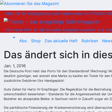
Zum
Alles für Ihr Heißgetränk und vieles mehr: im TITANIC-S
Inhalt
springen
Das neue Heft ist da!
Aktuelle Ausgabe ansehen und onli
Abo
Shop
Das aktuelle Heft
Rubriken
News
Das ändert sich in die
Jan. 1, 2016
Die Deutsche Post hebt das Porto für den Standardbrief (Rechnung/ Ma
deutlich günstiger, wer anstatt eine Marke zu kaufen ein Ticket für 
zusätzliche Gebühren fürs Handgepäck!
Gute Zeiten für Hartz-IV-Empfänger: Die Regelsätze für die Bestreitun
unterschiedlich bewerteten – Standards für die Angemessenheit der Unt
Bezieher als akzeptable Bleibe. In Sachsen reicht in Zukunft sogar ein
Die paritätische Finanzierung der Krankenversicherung wird überraschen