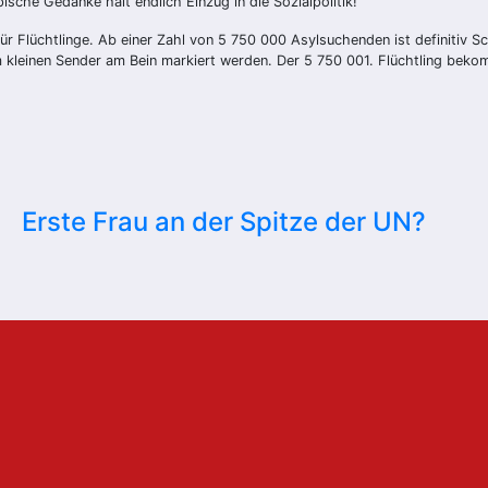
pische Gedanke hält endlich Einzug in die Sozialpolitik!
 Flüchtlinge. Ab einer Zahl von 5 750 000 Asylsuchenden ist definitiv Sc
kleinen Sender am Bein markiert werden. Der 5 750 001. Flüchtling beko
Erste Frau an der Spitze der UN?