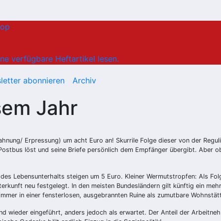
hop
ne verfügbare Heftartikel lesen.
letter abonnieren
Archiv
sem Jahr
hnung/ Erpressung) um acht Euro an! Skurrile Folge dieser von der Regul
den Postbus löst und seine Briefe persönlich dem Empfänger übergibt. Ab
g des Lebensunterhalts steigen um 5 Euro. Kleiner Wermutstropfen: Als Fo
erkunft neu festgelegt. In den meisten Bundesländern gilt künftig ein me
 Zimmer in einer fensterlosen, ausgebrannten Ruine als zumutbare Wohnstät
d wieder eingeführt, anders jedoch als erwartet. Der Anteil der Arbeitne