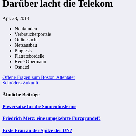
Darüber lacht die Telekom
Apr. 23, 2013
Neukunden
Verbraucherportale
Onlinesucht
Netzausbau
Pingtests
Flatratebordelle
René Obermann
Osnatel
Beitragsnavigation
Offene Fragen zum Boston-Attentäter
Schröders Zukunft
Ähnliche Beiträge
Powersätze für die Sonnenfinsternis
Friedrich Merz: eine umgekehrte Furzgrundel?
Erste Frau an der Spitze der UN?