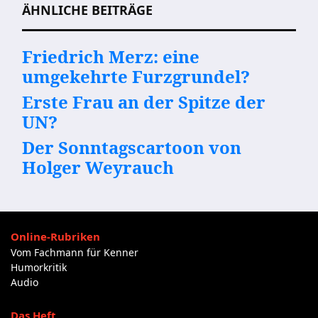
ÄHNLICHE BEITRÄGE
Friedrich Merz: eine
umgekehrte Furzgrundel?
Erste Frau an der Spitze der
UN?
Der Sonntagscartoon von
Holger Weyrauch
Online-Rubriken
Vom Fachmann für Kenner
Humorkritik
Audio
Das Heft